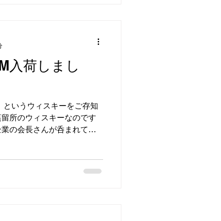
分
M入荷しまし
W）というウィスキーをご存知
蒸留所のウィスキーなのです
企業の会長さんが呑まれてる
聞きし、これは入れねば！
デッドMは、シトラス系の爽