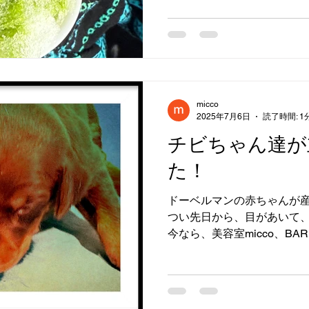
いとの要望を受け、 ・無添
キ氷...
micco
2025年7月6日
読了時間: 1
チビちゃん達が
た！
ドーベルマンの赤ちゃんが産
つい先日から、目があいて
今なら、美容室micco、BAR
ば、かわいいドーベルマン
けます！