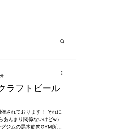
1分
クラフトビール
催されております！ それに
からあんまり関係ないけどw）
グジムの黒木筋肉GYM所さ
す。 一緒に盛り上げて欲し