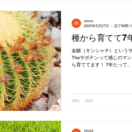
micco
2025年5月27日
読了時間: 
種から育てて7年
金鯱（キンシャチ）という
Theサボテンって感じのマ
ら育ててます！ 7年たって
ってます。 ゆっくり成長す
きます！ 販売するまでは、
が気長に育て...
micco