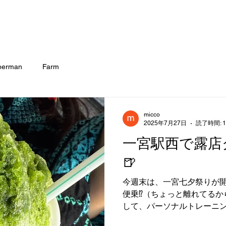
berman
Farm
micco
2025年7月27日
読了時間: 
一宮駅西で露店
🍺
今週末は、一宮七夕祭りが開
便乗⁉️（ちょっと離れてる
して、パーソナルトレーニン
んでイベントを行っておりま