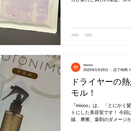
強く入っているということ
ら作られたお塩です！...
micco
2025年5月29日
読了時間: 
ドライヤーの熱
モル！
『micco』は、 「とにか
トにした美容室です！ 今回
線、摩擦、薬剤のダメージ
紹介いたします！ その名も、【M