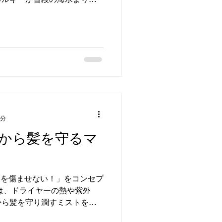
から新月、満月の時の海水か
1分
から髪を守るマ
く髪を傷ませない！」をコンセプ
は、ドライヤーの熱や紫外
から髪を守り潤すミストをご
OTONIMO マモル】‼️ 特