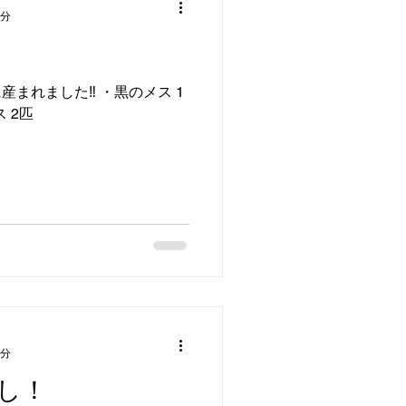
1分
産まれました‼️ ・黒のメス 1
 2匹
1分
し！