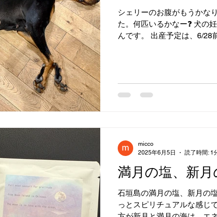
シェリーのお腹がもうかな
た。何匹いるかなー❓ 犬の
んです。 出産予定は、6/2
micco
2025年6月5日
読了時間: 1
満月の塩、新月
石垣島の満月の塩、新月の塩
っとスピリチュアルな感じで
方が新月と満月の海は、エ