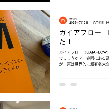
micco
2025年7月6日
読了時間: 1
ガイアフロー 
た！
ガイアフロー（GAIAFLO
でしょうか？ 静岡にある
が、実は世界的に超有名大
という話をとあるお店でお
と。 ガイアフローのブレン
やかな香りに、蜂蜜...