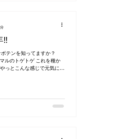
1分
‼️
サボテンを知ってますか？
ンマルのトゲトゲ これを種か
、やっとこんな感じで元気に育
るから、やっぱ愛着が湧いて
まだまだ年数かかりそうです